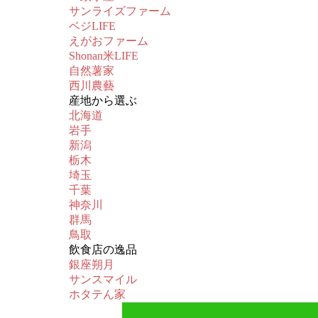
サンライズファーム
ベジLIFE
えがおファーム
Shonan米LIFE
自然薯家
西川農藝
産地から選ぶ
北海道
岩手
新潟
栃木
埼玉
千葉
神奈川
群馬
鳥取
飲食店の逸品
銀座朔月
サンスマイル
ホタテん家