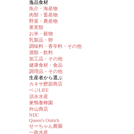
逸品食材
魚介・海産物
肉類・畜産物
野菜・農産物
果実類
お米・穀物
乳製品・卵
調味料・香辛料・その他
酒類・飲料
加工品・その他
健康食材・食品
調理品・その他
生産者から選ぶ
カネサ鰹節商店
ベジLIFE
須永水産
巣鴨養蜂園
外山商店
NIJC
Queen's Ostrich
せーちゃん農園
一政水産