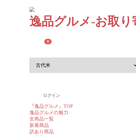
逸
品
グルメ
-お取り
0
ログイン
『逸品グルメ』TOP
逸品グルメの魅力
全商品一覧
新着商品
訳あり商品