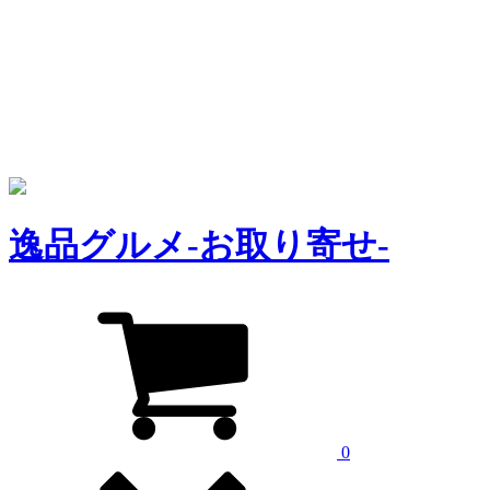
逸
品
グルメ
-お取り寄せ-
0