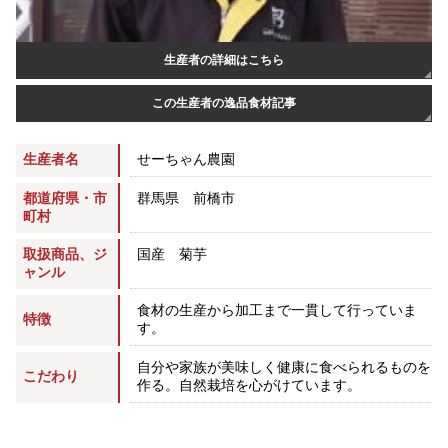
生産者の詳細はこちら
この生産者の逸品食材記事
せーちゃん農園
生産者名
都道府県・市
群馬県 前橋市
町村
取扱商品、ジ
国産 菊芋
ャンル
食材の生産から加工まで一貫して行っていま
特徴
す。
自分や家族が美味しく健康に食べられるものを
こだわり
作る。自然栽培を心がけています。