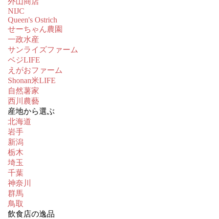
外山商店
NIJC
Queen's Ostrich
せーちゃん農園
一政水産
サンライズファーム
ベジLIFE
えがおファーム
Shonan米LIFE
自然薯家
西川農藝
産地から選ぶ
北海道
岩手
新潟
栃木
埼玉
千葉
神奈川
群馬
鳥取
飲食店の逸品